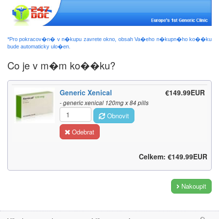
*Pro pokracov�n� v n�kupu zavrete okno, obsah Va�eho n�kupn�ho ko��ku
bude automaticky ulo�en.
Co je v m�m ko��ku?
Generic Xenical
€149.99EUR
- generic xenical 120mg x 84 pills
Obnovit
Odebrat
Celkem: €149.99EUR
Nakoupit