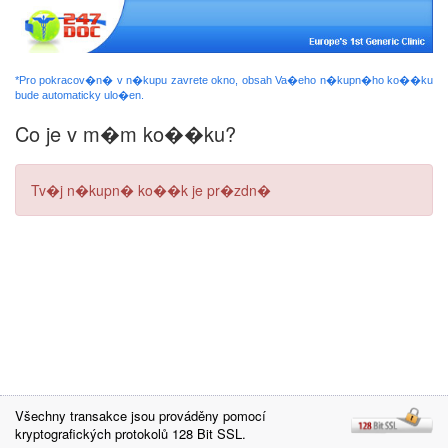
*Pro pokracov�n� v n�kupu zavrete okno, obsah Va�eho n�kupn�ho ko��ku
bude automaticky ulo�en.
Co je v m�m ko��ku?
Tv�j n�kupn� ko��k je pr�zdn�
Všechny transakce jsou prováděny pomocí
kryptografických protokolů 128 Bit SSL.